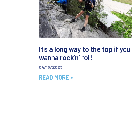
It’s a long way to the top if you
wanna rock’n’ roll!
04/19/2023
READ MORE »