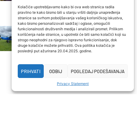
skok
Kolačiće upotrebljavamo kako bi ova web stranica radila
pravilno te kako bismo bili u stanju vršiti daljnja unapređenja
05/03/2025
stranice sa svrhom poboljšavanja vašeg korisničkog iskustva,
kako bismo personalizovali sadržaj i oglase, omogućili
Dijabetes tip 1 i
funkcionalnosti društvenih medija i analizirali promet. Prilikom
korišćenja naše stranice, u upotrebi će biti samo kolačići koji su
skakanje padobranom
strogo neophodni za njegovo ispravno funkcionisanje, dok
(skydiving)-uvod, ideja,
druge kolačiće možete prihvatiti. Ova politika kolačića je
poslednji put ažurirana 20.04.2025. godine.
pripreme
04/25/2025
PRIHVATI
ODBIJ
POGLEDAJ PODEŠAVANJA
Privacy Statement