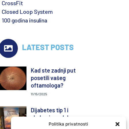
CrossFit
Closed Loop System
100 godina insulina
LATEST POSTS
Kad ste zadnji put
posetili vašeg
oftamologa?
11/15/2025
Dijabetes tip 1 i
skakanje padobranom
Politika privatnosti
(skydiving)-moj prvi